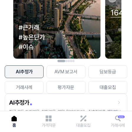
이용에 불편을 드려 죄송합니다.
다시 시도
AI추정가
AVM 보고서
담보등급
거래사례
평가자문
대출모집
AI추정가
전국 모든 토지건물, 집합건물, 매월 업데이트되는 AI추정가를 경험해보
세요.
홈
가격자문
대출모집
거래사례