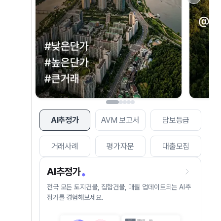
AI추정가
AVM 보고서
담보등급
거래사례
평가자문
대출모집
AI추정가
전국 모든 토지건물, 집합건물, 매월 업데이트되는 AI추
정가를 경험해보세요.