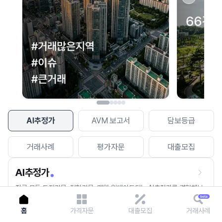
이용에 불편을 드려 죄송합니다.
다시 시도
AI추정가
AVM 보고서
담보등급
거래사례
평가자문
대출모집
AI추정가
전국 모든 토지건물, 집합건물, 매월 업데이트되는 AI추정가를 경험해보
세요.
홈
가격자문
대출모집
거래사례