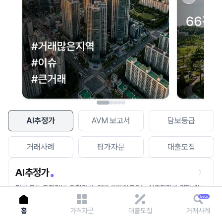
이용에 불편을 드려 죄송합니다.
다시 시도
AI추정가
AVM 보고서
담보등급
거래사례
평가자문
대출모집
AI추정가
전국 모든 토지건물, 집합건물, 매월 업데이트되는 AI추정가를 경험해보
세요.
홈
가격자문
대출모집
거래사례