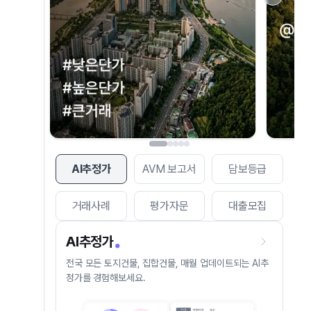
AI추정가
AVM 보고서
담보등급
거래사례
평가자문
대출모집
AI추정가
전국 모든 토지건물, 집합건물, 매월 업데이트되는 AI추
정가를 경험해보세요.