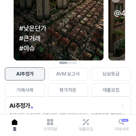
이용에 불편을 드려 죄송합니다.
다시 시도
AI추정가
AVM 보고서
담보등급
거래사례
평가자문
대출모집
AI추정가
전국 모든 토지건물, 집합건물, 매월 업데이트되는 AI추정가를 경험해보
세요.
홈
가격자문
대출모집
거래사례