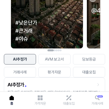
이용에 불편을 드려 죄송합니다.
다시 시도
AI추정가
AVM 보고서
담보등급
거래사례
평가자문
대출모집
AI추정가
전국 모든 토지건물, 집합건물, 매월 업데이트되는 AI추정가를 경험해보
세요.
홈
가격자문
대출모집
거래사례