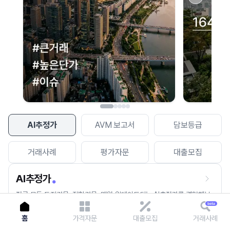
이용에 불편을 드려 죄송합니다.
다시 시도
AI추정가
AVM 보고서
담보등급
거래사례
평가자문
대출모집
AI추정가
전국 모든 토지건물, 집합건물, 매월 업데이트되는 AI추정가를 경험해보
세요.
홈
가격자문
대출모집
거래사례