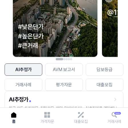
이용에 불편을 드려 죄송합니다.
다시 시도
AI추정가
AVM 보고서
담보등급
거래사례
평가자문
대출모집
AI추정가
전국 모든 토지건물, 집합건물, 매월 업데이트되는 AI추정가를 경험해보
세요.
홈
가격자문
대출모집
거래사례