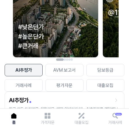
이용에 불편을 드려 죄송합니다.
다시 시도
AI추정가
AVM 보고서
담보등급
거래사례
평가자문
대출모집
AI추정가
전국 모든 토지건물, 집합건물, 매월 업데이트되는 AI추정가를 경험해보
세요.
홈
가격자문
대출모집
거래사례