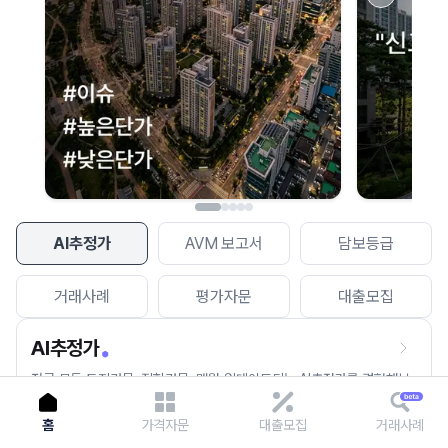
이용에 불편을 드려 죄송합니다.
다시 시도
AI추정가
AVM 보고서
담보등급
거래사례
평가자문
대출모집
AI추정가
전국 모든 토지건물, 집합건물, 매월 업데이트되는 AI추정가를 경험해보
세요.
홈
가격자문
대출모집
거래사례