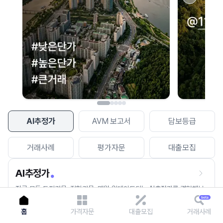
이용에 불편을 드려 죄송합니다.
다시 시도
AI추정가
AVM 보고서
담보등급
거래사례
평가자문
대출모집
AI추정가
전국 모든 토지건물, 집합건물, 매월 업데이트되는 AI추정가를 경험해보
세요.
홈
가격자문
대출모집
거래사례