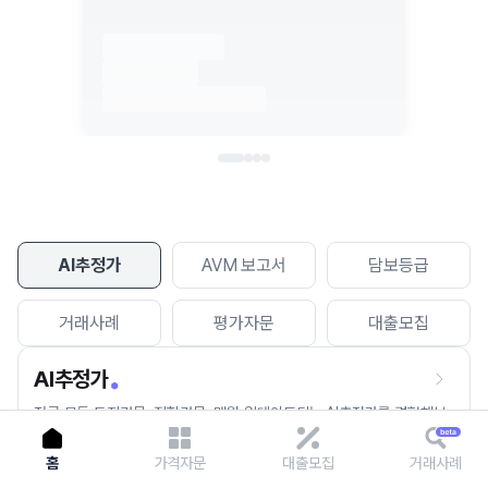
이용에 불편을 드려 죄송합니다.
다시 시도
AI추정가
AVM 보고서
담보등급
거래사례
평가자문
대출모집
AI추정가
전국 모든 토지건물, 집합건물, 매월 업데이트되는 AI추정가를 경험해보
세요.
홈
가격자문
대출모집
거래사례