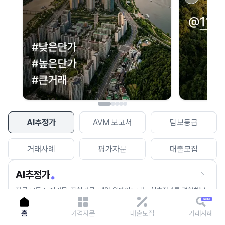
이용에 불편을 드려 죄송합니다.
다시 시도
AI추정가
AVM 보고서
담보등급
거래사례
평가자문
대출모집
AI추정가
전국 모든 토지건물, 집합건물, 매월 업데이트되는 AI추정가를 경험해보
세요.
홈
가격자문
대출모집
거래사례