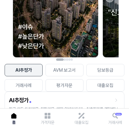
이용에 불편을 드려 죄송합니다.
다시 시도
AI추정가
AVM 보고서
담보등급
거래사례
평가자문
대출모집
AI추정가
전국 모든 토지건물, 집합건물, 매월 업데이트되는 AI추정가를 경험해보
세요.
홈
가격자문
대출모집
거래사례