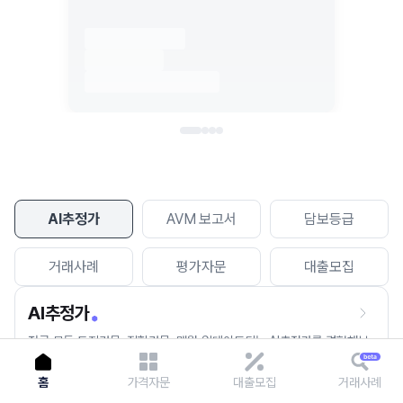
이용에 불편을 드려 죄송합니다.
다시 시도
AI추정가
AVM 보고서
담보등급
거래사례
평가자문
대출모집
AI추정가
전국 모든 토지건물, 집합건물, 매월 업데이트되는 AI추정가를 경험해보
세요.
홈
가격자문
대출모집
거래사례