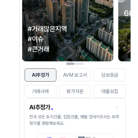
AI추정가
AVM 보고서
담보등급
거래사례
평가자문
대출모집
AI추정가
전국 모든 토지건물, 집합건물, 매월 업데이트되는 AI추
정가를 경험해보세요.