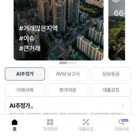
이용에 불편을 드려 죄송합니다.
다시 시도
AI추정가
AVM 보고서
담보등급
거래사례
평가자문
대출모집
AI추정가
전국 모든 토지건물, 집합건물, 매월 업데이트되는 AI추정가를 경험해보
세요.
홈
가격자문
대출모집
거래사례