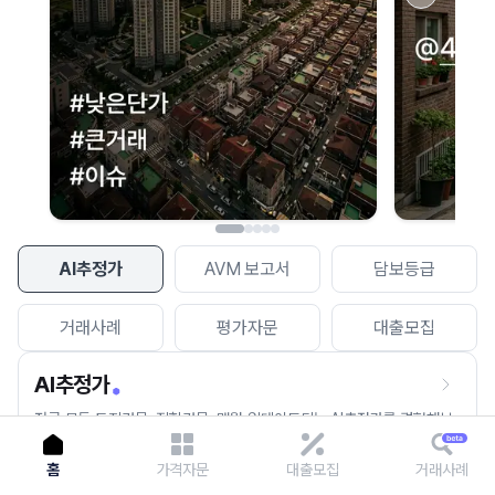
이용에 불편을 드려 죄송합니다.
다시 시도
AI추정가
AVM 보고서
담보등급
거래사례
평가자문
대출모집
AI추정가
전국 모든 토지건물, 집합건물, 매월 업데이트되는 AI추정가를 경험해보
세요.
홈
가격자문
대출모집
거래사례