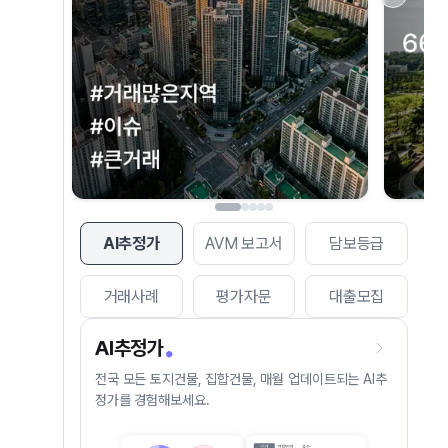
AI추정가
AVM 보고서
담보등급
거래사례
평가자문
대출모집
AI추정가
전국 모든 토지건물, 집합건물, 매월 업데이트되는 AI추
정가를 경험해보세요.