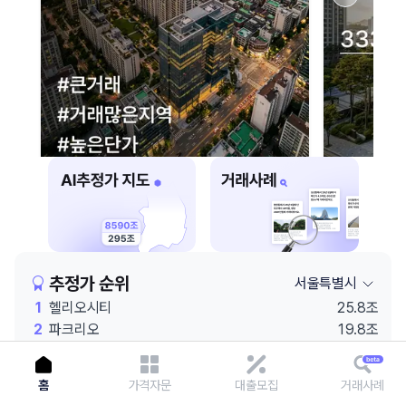
이용에 불편을 드려 죄송합니다.
다시 시도
추정가 순위
서울특별시
1
헬리오시티
25.8조
2
파크리오
19.8조
3
코엑스
19.6조
4
잠실엘스
19.3조
홈
가격자문
대출모집
거래사례
5
래미안 원베일리
19.1조