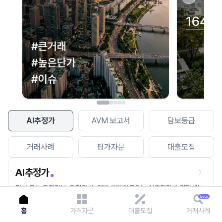
이용에 불편을 드려 죄송합니다.
다시 시도
AI추정가
AVM 보고서
담보등급
거래사례
평가자문
대출모집
AI추정가
전국 모든 토지건물, 집합건물, 매월 업데이트되는 AI추정가를 경험해보
세요.
홈
가격자문
대출모집
거래사례