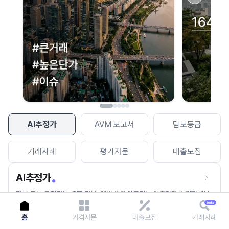
이용에 불편을 드려 죄송합니다.
다시 시도
AI추정가
AVM 보고서
담보등급
거래사례
평가자문
대출모집
AI추정가
전국 모든 토지건물, 집합건물, 매월 업데이트되는 AI추정가를 경험해보
세요.
홈
가격자문
대출모집
거래사례