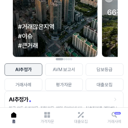
이용에 불편을 드려 죄송합니다.
다시 시도
AI추정가
AVM 보고서
담보등급
거래사례
평가자문
대출모집
AI추정가
전국 모든 토지건물, 집합건물, 매월 업데이트되는 AI추정가를 경험해보
세요.
홈
가격자문
대출모집
거래사례