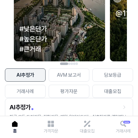
이용에 불편을 드려 죄송합니다.
다시 시도
AI추정가
AVM 보고서
담보등급
거래사례
평가자문
대출모집
AI추정가
전국 모든 토지건물, 집합건물, 매월 업데이트되는 AI추정가를 경험해보
세요.
홈
가격자문
대출모집
거래사례