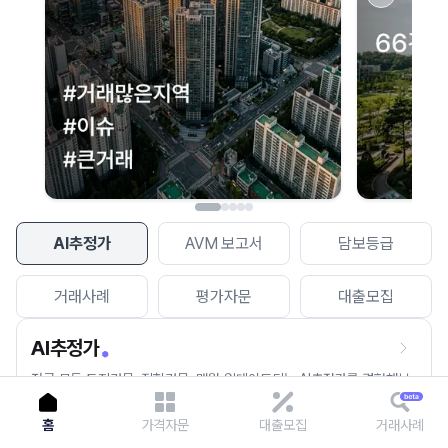
이용에 불편을 드려 죄송합니다.
다시 시도
AI추정가
AVM 보고서
담보등급
거래사례
평가자문
대출모집
AI추정가
전국 모든 토지건물, 집합건물, 매월 업데이트되는 AI추정가를 경험해보
세요.
홈
가격자문
대출모집
거래사례