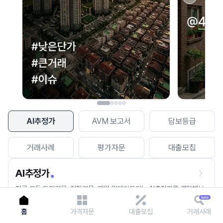
이용에 불편을 드려 죄송합니다.
다시 시도
AI추정가
AVM 보고서
담보등급
거래사례
평가자문
대출모집
AI추정가
전국 모든 토지건물, 집합건물, 매월 업데이트되는 AI추정가를 경험해보
세요.
홈
가격자문
대출모집
거래사례