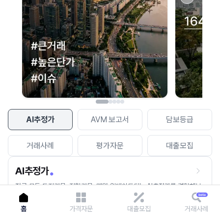
이용에 불편을 드려 죄송합니다.
다시 시도
AI추정가
AVM 보고서
담보등급
거래사례
평가자문
대출모집
AI추정가
전국 모든 토지건물, 집합건물, 매월 업데이트되는 AI추정가를 경험해보
세요.
홈
가격자문
대출모집
거래사례