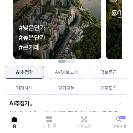
이용에 불편을 드려 죄송합니다.
다시 시도
AI추정가
AVM 보고서
담보등급
거래사례
평가자문
대출모집
AI추정가
전국 모든 토지건물, 집합건물, 매월 업데이트되는 AI추정가를 경험해보
세요.
홈
가격자문
대출모집
거래사례