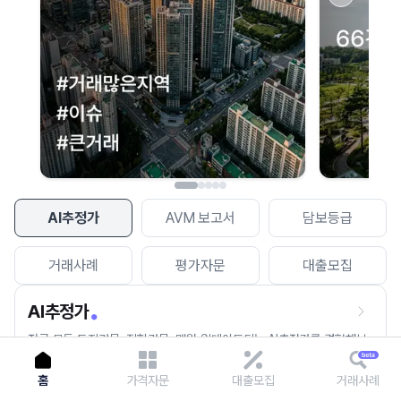
이용에 불편을 드려 죄송합니다.
다시 시도
AI추정가
AVM 보고서
담보등급
거래사례
평가자문
대출모집
AI추정가
전국 모든 토지건물, 집합건물, 매월 업데이트되는 AI추정가를 경험해보
세요.
홈
가격자문
대출모집
거래사례