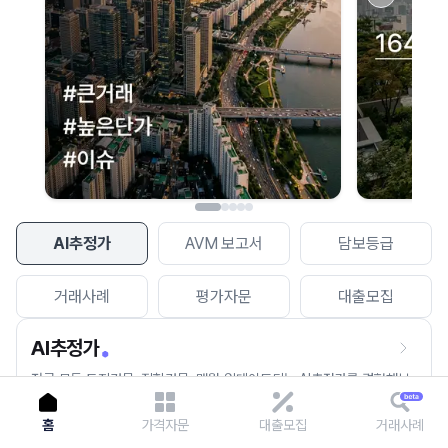
이용에 불편을 드려 죄송합니다.
다시 시도
AI추정가
AVM 보고서
담보등급
거래사례
평가자문
대출모집
AI추정가
전국 모든 토지건물, 집합건물, 매월 업데이트되는 AI추정가를 경험해보
세요.
홈
가격자문
대출모집
거래사례