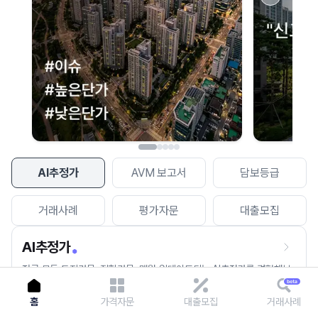
이용에 불편을 드려 죄송합니다.
다시 시도
AI추정가
AVM 보고서
담보등급
거래사례
평가자문
대출모집
AI추정가
전국 모든 토지건물, 집합건물, 매월 업데이트되는 AI추정가를 경험해보
세요.
홈
가격자문
대출모집
거래사례