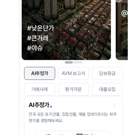
AI추정가
AVM 보고서
담보등급
거래사례
평가자문
대출모집
AI추정가
전국 모든 토지건물, 집합건물, 매월 업데이트되는 AI추
정가를 경험해보세요.