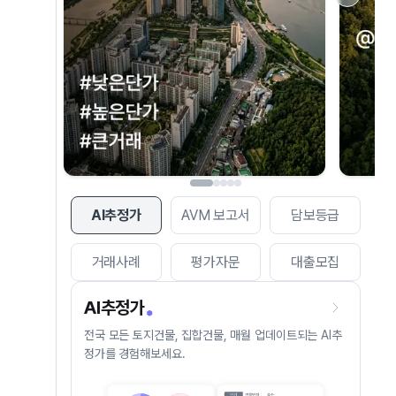
AI추정가
AVM 보고서
담보등급
거래사례
평가자문
대출모집
AI추정가
전국 모든 토지건물, 집합건물, 매월 업데이트되는 AI추
정가를 경험해보세요.