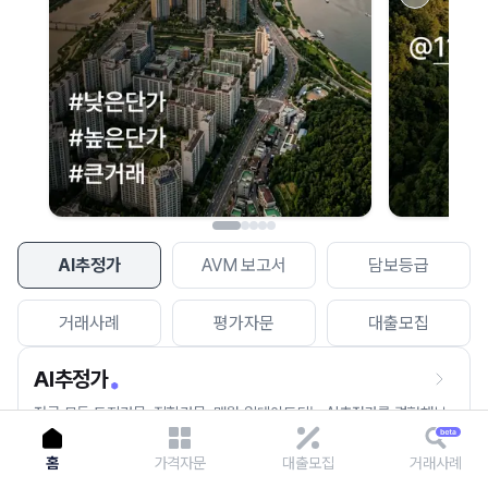
이용에 불편을 드려 죄송합니다.
다시 시도
AI추정가
AVM 보고서
담보등급
거래사례
평가자문
대출모집
AI추정가
전국 모든 토지건물, 집합건물, 매월 업데이트되는 AI추정가를 경험해보
세요.
홈
가격자문
대출모집
거래사례