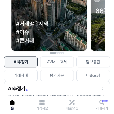
이용에 불편을 드려 죄송합니다.
다시 시도
AI추정가
AVM 보고서
담보등급
거래사례
평가자문
대출모집
AI추정가
전국 모든 토지건물, 집합건물, 매월 업데이트되는 AI추정가를 경험해보
세요.
홈
가격자문
대출모집
거래사례