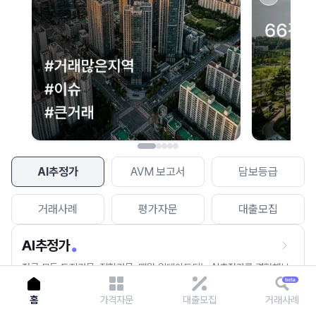
이용에 불편을 드려 죄송합니다.
다시 시도
AI추정가
AVM 보고서
담보등급
거래사례
평가자문
대출모집
AI추정가
전국 모든 토지건물, 집합건물, 매월 업데이트되는 AI추정가를 경험해보
세요.
홈
가격자문
대출모집
거래사례