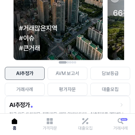
이용에 불편을 드려 죄송합니다.
다시 시도
AI추정가
AVM 보고서
담보등급
거래사례
평가자문
대출모집
AI추정가
전국 모든 토지건물, 집합건물, 매월 업데이트되는 AI추정가를 경험해보
세요.
홈
가격자문
대출모집
거래사례