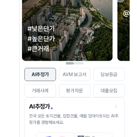
AI추정가
AVM 보고서
담보등급
거래사례
평가자문
대출모집
AI추정가
전국 모든 토지건물, 집합건물, 매월 업데이트되는 AI추
정가를 경험해보세요.