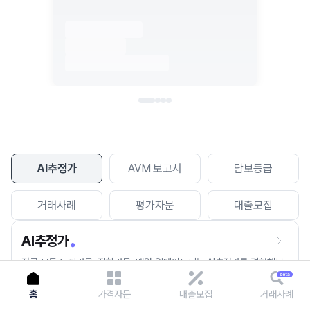
이용에 불편을 드려 죄송합니다.
다시 시도
AI추정가
AVM 보고서
담보등급
거래사례
평가자문
대출모집
AI추정가
전국 모든 토지건물, 집합건물, 매월 업데이트되는 AI추정가를 경험해보
세요.
홈
가격자문
대출모집
거래사례