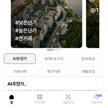
이용에 불편을 드려 죄송합니다.
다시 시도
AI추정가
AVM 보고서
담보등급
거래사례
평가자문
대출모집
AI추정가
전국 모든 토지건물, 집합건물, 매월 업데이트되는 AI추정가를 경험해보
세요.
홈
가격자문
대출모집
거래사례