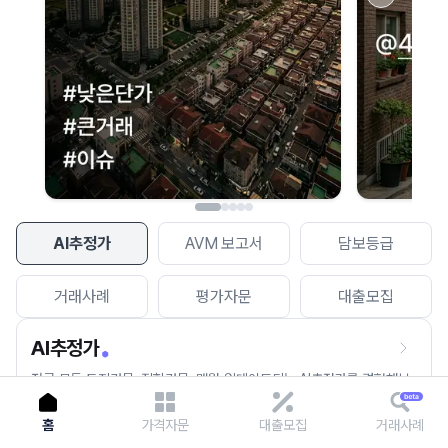
이용에 불편을 드려 죄송합니다.
다시 시도
AI추정가
AVM 보고서
담보등급
거래사례
평가자문
대출모집
AI추정가
전국 모든 토지건물, 집합건물, 매월 업데이트되는 AI추정가를 경험해보
세요.
홈
가격자문
대출모집
거래사례