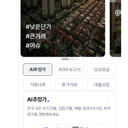
AI추정가
AVM 보고서
담보등급
거래사례
평가자문
대출모집
AI추정가
전국 모든 토지건물, 집합건물, 매월 업데이트되는 AI추
정가를 경험해보세요.