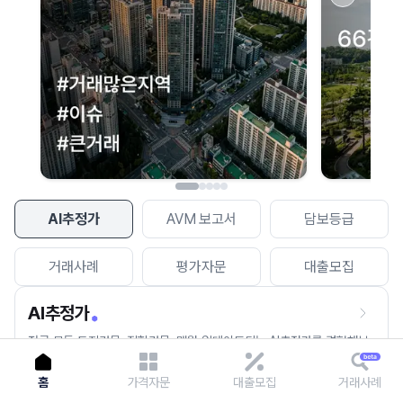
이용에 불편을 드려 죄송합니다.
다시 시도
AI추정가
AVM 보고서
담보등급
거래사례
평가자문
대출모집
AI추정가
전국 모든 토지건물, 집합건물, 매월 업데이트되는 AI추정가를 경험해보
세요.
홈
가격자문
대출모집
거래사례