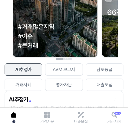
이용에 불편을 드려 죄송합니다.
다시 시도
AI추정가
AVM 보고서
담보등급
거래사례
평가자문
대출모집
AI추정가
전국 모든 토지건물, 집합건물, 매월 업데이트되는 AI추정가를 경험해보
세요.
홈
가격자문
대출모집
거래사례