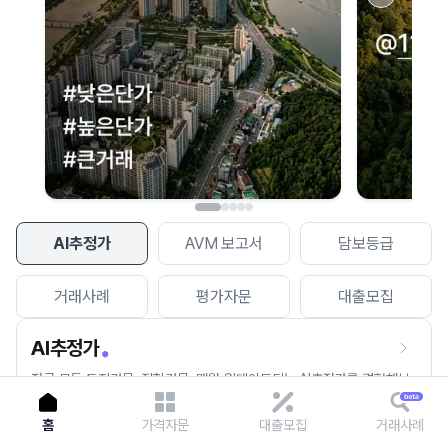
이용에 불편을 드려 죄송합니다.
다시 시도
AI추정가
AVM 보고서
담보등급
거래사례
평가자문
대출모집
AI추정가
전국 모든 토지건물, 집합건물, 매월 업데이트되는 AI추정가를 경험해보
세요.
홈
가격자문
대출모집
거래사례