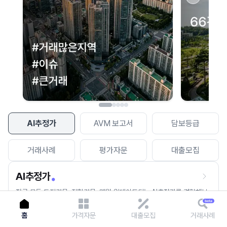
이용에 불편을 드려 죄송합니다.
다시 시도
AI추정가
AVM 보고서
담보등급
거래사례
평가자문
대출모집
AI추정가
전국 모든 토지건물, 집합건물, 매월 업데이트되는 AI추정가를 경험해보
세요.
홈
가격자문
대출모집
거래사례